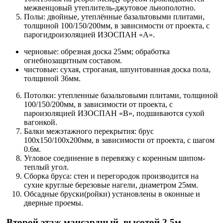
межвенцовый утеплитель-джутовое льнополотно.
Полы: двойные, утеплённые базальтовыми плитами,
толщиной 100/150/200мм, в зависимости от проекта, с
парогидроизоляцией ИЗОСПАН «А».
черновые: обрезная доска 25мм; обработка
огнебиозащитным составом.
чистовые: сухая, строганая, шпунтованная доска пола,
толщиной 36мм.
Потолки: утепленные базальтовыми плитами, толщиной
100/150/200мм, в зависимости от проекта, с
пароизоляцией ИЗОСПАН «В», подшиваются сухой
вагонкой.
Балки межэтажного перекрытия: брус
100х150/100х200мм, в зависимости от проекта, с шагом
0.6м.
Угловое соединение в перевязку с коренным шипом-
теплый угол.
Сборка бруса: стен и перегородок производится на
сухие круглые березовые нагели, диаметром 25мм.
Обсадные бруски(ройки) установлены в оконные и
дверные проемы.
Второй этаж мансардный, высотой 2.5м.