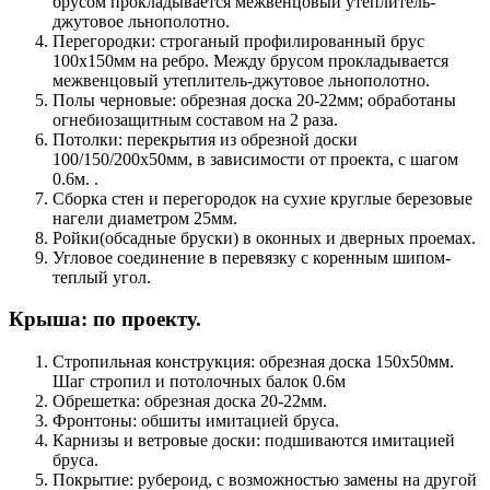
брусом прокладывается межвенцовый утеплитель-
джутовое льнополотно.
Перегородки: строганый профилированный брус
100х150мм на ребро. Между брусом прокладывается
межвенцовый утеплитель-джутовое льнополотно.
Полы черновые: обрезная доска 20-22мм; обработаны
огнебиозащитным составом на 2 раза.
Потолки: перекрытия из обрезной доски
100/150/200х50мм, в зависимости от проекта, с шагом
0.6м. .
Сборка стен и перегородок на сухие круглые березовые
нагели диаметром 25мм.
Ройки(обсадные бруски) в оконных и дверных проемах.
Угловое соединение в перевязку с коренным шипом-
теплый угол.
Крыша: по проекту.
Стропильная конструкция: обрезная доска 150х50мм.
Шаг стропил и потолочных балок 0.6м
Обрешетка: обрезная доска 20-22мм.
Фронтоны: обшиты имитацией бруса.
Карнизы и ветровые доски: подшиваются имитацией
бруса.
Покрытие: рубероид, с возможностью замены на другой