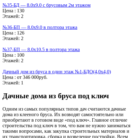
№35-БД — 8.0х9.0 с брусовым 2м этажом
Цена :
130
Этажей:
2
№36-БП — 8.0х9.0 в полтора этажа
Цена :
126
Этажей:
2
№37-БП — 8.0х10.5 в полтора этажа
Цена :
100
Этажей:
2
Дачный дом из бруса в один этаж №1-БДО(4,0х4,0)
Цена :
от 346 000руб.
Этажей:
1
Дачные дома из бруса под ключ
Одним из самых популярных типов дач считаются дачные
дома из клееного бруса. Их возводят самостоятельно или
приобретают в готовом виде «под ключ». Главное отличие
строительства под ключ в том, что вам не нужно заниматься
такими вопросами, как закупка строительных материалов и
их транспортировка, сборка и возведение постройки. Всем