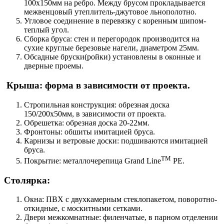
100х150мм на ребро. Между брусом прокладывается
межвенцовый утеплитель-джутовое льнополотно.
Угловое соединение в перевязку с коренным шипом-
теплый угол.
Сборка бруса: стен и перегородок производится на
сухие круглые березовые нагели, диаметром 25мм.
Обсадные бруски(ройки) установлены в оконные и
дверные проемы.
Крыша: форма в зависимости от проекта.
Стропильная конструкция: обрезная доска
150/200х50мм, в зависимости от проекта.
Обрешетка: обрезная доска 20-22мм.
Фронтоны: обшиты имитацией бруса.
Карнизы и ветровые доски: подшиваются имитацией
бруса.
TM
Покрытие: металлочерепица Grand Line
PE.
Столярка:
Окна: ПВХ с двухкамерным стеклопакетом, поворотно-
откидные, с москитными сетками.
Двери межкомнатные: филенчатые, в парном отделении