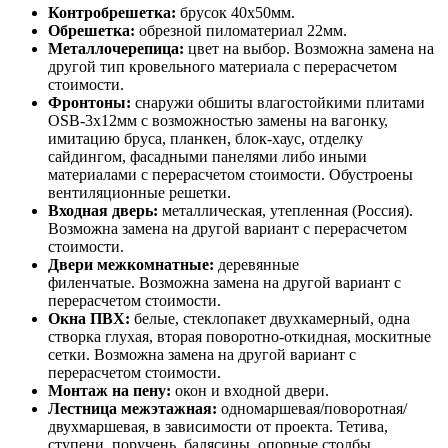
Контробрешетка:
брусок 40х50мм.
Обрешетка:
обрезной пиломатериал 22мм.
Металлочерепица:
цвет на выбор. Возможна замена на
другой тип кровельного материала с перерасчетом
стоимости.
Фронтоны:
снаружи обшиты влагостойкими плитами
OSB-3х12мм с возможностью замены на вагонку,
имитацию бруса, планкен, блок-хаус, отделку
сайдингом, фасадными панелями либо иными
материалами с перерасчетом стоимости. Обустроены
вентиляционные решетки.
Входная дверь:
металлическая, утепленная (Россия).
Возможна замена на другой вариант с перерасчетом
стоимости.
Двери межкомнатные:
деревянные
филенчатые. Возможна замена на другой вариант с
перерасчетом стоимости.
Окна ПВХ:
белые, стеклопакет двухкамерный, одна
створка глухая, вторая поворотно-откидная, москитные
сетки. Возможна замена на другой вариант с
перерасчетом стоимости.
Монтаж на пену:
окон и входной двери.
Лестница межэтажная:
одномаршевая/поворотная/
двухмаршевая, в зависимости от проекта. Тетива,
ступени, поручень, балясины, опорные столбы