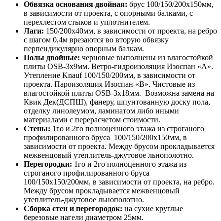
Обвязка основания двойная:
брус 100/150/200х150мм,
в зависимости от проекта, с опорными балками, с
перехлестом стыков и уплотнителем.
Лаги:
150/200х40мм, в зависимости от проекта, на ребро
с шагом 0,4м врезаются во вторую обвязку
перпендикулярно опорным балкам.
Полы двойные:
черновые выполнены из влагостойкой
плиты OSB-3х9мм. Ветро-гидроизоляция Изоспан «А».
Утепление Knauf 100/150/200мм, в зависимости от
проекта. Пароизоляция Изоспан «В». Чистовые из
влагостойкой плиты OSB-3х18мм. Возможна замена на
Квик Дек(ДСПШ), фанеру, шпунтованную доску пола,
отделку линолеумом, ламинатом либо иными
материалами с перерасчетом стоимости.
Стены:
1го и 2го полноценного этажа из строганого
профилированного бруса 100/150/200х150мм, в
зависимости от проекта. Между брусом прокладывается
межвенцовый утеплитель-джутовое льнополотно.
Перегородки:
1го и 2го полноценного этажа из
строганого профилированного бруса
100/150х150/200мм, в зависимости от проекта, на ребро.
Между брусом прокладывается межвенцовый
утеплитель-джутовое льнополотно.
Сборка стен и перегородок:
на сухие круглые
березовые нагели диаметром 25мм.