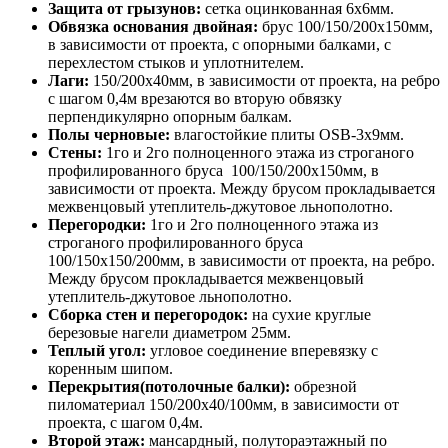
Защита от грызунов:
сетка оцинкованная 6х6мм.
Обвязка основания двойная:
брус 100/150/200х150мм,
в зависимости от проекта, с опорными балками, с
перехлестом стыков и уплотнителем.
Лаги:
150/200х40мм, в зависимости от проекта, на ребро
с шагом 0,4м врезаются во вторую обвязку
перпендикулярно опорным балкам.
Полы черновые:
влагостойкие плиты OSB-3х9мм.
Стены:
1го и 2го полноценного этажа из строганого
профилированного бруса 100/150/200х150мм, в
зависимости от проекта. Между брусом прокладывается
межвенцовый утеплитель-джутовое льнополотно.
Перегородки:
1го и 2го полноценного этажа из
строганого профилированного бруса
100/150х150/200мм, в зависимости от проекта, на ребро.
Между брусом прокладывается межвенцовый
утеплитель-джутовое льнополотно.
Сборка стен и перегородок:
на сухие круглые
березовые нагели диаметром 25мм.
Теплый угол:
угловое соединение вперевязку с
коренным шипом.
Перекрытия(потолочные балки):
обрезной
пиломатериал 150/200х40/100мм, в зависимости от
проекта, с шагом 0,4м.
Второй этаж:
мансардный, полутораэтажный по