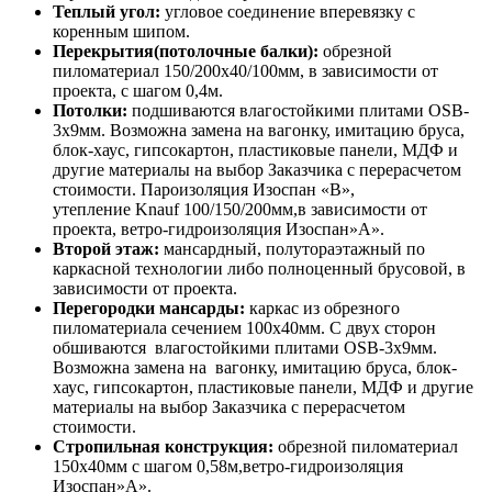
Теплый угол:
угловое соединение вперевязку с
коренным шипом.
Перекрытия(потолочные балки):
обрезной
пиломатериал 150/200х40/100мм, в зависимости от
проекта, с шагом 0,4м.
Потолки:
подшиваются влагостойкими плитами OSB-
3х9мм. Возможна замена на вагонку, имитацию бруса,
блок-хаус, гипсокартон, пластиковые панели, МДФ и
другие материалы на выбор Заказчика с перерасчетом
стоимости. Пароизоляция Изоспан «В»,
утепление Knauf 100/150/200мм,в зависимости от
проекта, ветро-гидроизоляция Изоспан»А».
Второй этаж:
мансардный, полутораэтажный по
каркасной технологии либо полноценный брусовой, в
зависимости от проекта.
Перегородки мансарды:
каркас из обрезного
пиломатериала сечением 100х40мм. С двух сторон
обшиваются влагостойкими плитами OSB-3х9мм.
Возможна замена на вагонку, имитацию бруса, блок-
хаус, гипсокартон, пластиковые панели, МДФ и другие
материалы на выбор Заказчика с перерасчетом
стоимости.
Стропильная конструкция:
обрезной пиломатериал
150х40мм с шагом 0,58м,ветро-гидроизоляция
Изоспан»А».