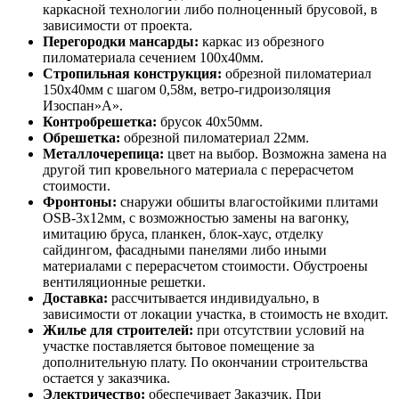
каркасной технологии либо полноценный брусовой, в
зависимости от проекта.
Перегородки мансарды:
каркас из обрезного
пиломатериала сечением 100х40мм.
Стропильная конструкция:
обрезной пиломатериал
150х40мм с шагом 0,58м, ветро-гидроизоляция
Изоспан»А».
Контробрешетка:
брусок 40х50мм.
Обрешетка:
обрезной пиломатериал 22мм.
Металлочерепица:
цвет на выбор. Возможна замена на
другой тип кровельного материала с перерасчетом
стоимости.
Фронтоны:
снаружи обшиты влагостойкими плитами
OSB-3х12мм, с возможностью замены на вагонку,
имитацию бруса, планкен, блок-хаус, отделку
сайдингом, фасадными панелями либо иными
материалами с перерасчетом стоимости. Обустроены
вентиляционные решетки.
Доставка:
рассчитывается индивидуально, в
зависимости от локации участка, в стоимость не входит.
Жилье для строителей:
при отсутствии условий на
участке поставляется бытовое помещение за
дополнительную плату. По окончании строительства
остается у заказчика.
Электричество:
обеспечивает Заказчик. При