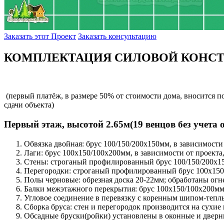
Заказать этот Проект
Заказать консультацию
КОМПЛЕКТАЦИЯ СИЛОВОЙ КОНСТ
(первый платёж, в размере 50% от стоимости дома, вносится 
сдачи объекта)
Первый этаж, высотой 2.65м(19 венцов без учета 
Обвязка двойная: брус 100/150/200х150мм, в зависимости
Лаги: брус 100х150/100х200мм, в зависимости от проекта,
Стены: строганый профилированный брус 100/150/200х15
Перегородки: строганый профилированный брус 100х150
Полы черновые: обрезная доска 20-22мм; обработаны огн
Балки межэтажного перекрытия: брус 100х150/100х200мм, 
Угловое соединение в перевязку с коренным шипом-тепл
Сборка бруса: стен и перегородок производится на сухие
Обсадные бруски(ройки) установлены в оконные и двер