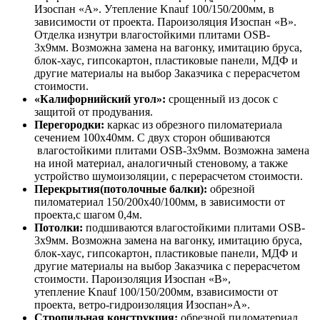
Изоспан «А». Утепление Knauf 100/150/200мм, в
зависимости от проекта. Пароизоляция Изоспан «В».
Отделка изнутри влагостойкими плитами OSB-
3х9мм. Возможна замена на вагонку, имитацию бруса,
блок-хаус, гипсокартон, пластиковые панели, МДФ и
другие материалы на выбор Заказчика с перерасчетом
стоимости.
«Калифорнийский угол»:
срощенный из досок с
защитой от продувания.
Перегородки:
каркас из обрезного пиломатериала
сечением 100х40мм. С двух сторон обшиваются
влагостойкими плитами OSB-3х9мм. Возможна замена
на иной материал, аналогичный стеновому, а также
устройство шумоизоляции, с перерасчетом стоимости.
Перекрытия(потолочные балки):
обрезной
пиломатериал 150/200х40/100мм, в зависимости от
проекта,с шагом 0,4м.
Потолки:
подшиваются влагостойкими плитами OSB-
3х9мм. Возможна замена на вагонку, имитацию бруса,
блок-хаус, гипсокартон, пластиковые панели, МДФ и
другие материалы на выбор Заказчика с перерасчетом
стоимости. Пароизоляция Изоспан «В»,
утепление Knauf 100/150/200мм, взависимости от
проекта, ветро-гидроизоляция Изоспан»А».
Стропильная конструкция:
обрезной пиломатериал