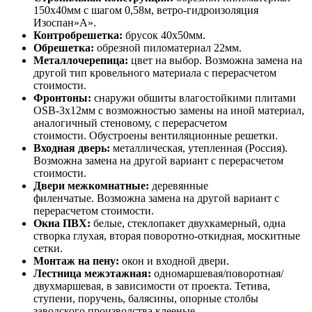
150х40мм с шагом 0,58м, ветро-гидроизоляция
Изоспан»А».
Контробрешетка:
брусок 40х50мм.
Обрешетка:
обрезной пиломатериал 22мм.
Металлочерепица:
цвет на выбор. Возможна замена на
другой тип кровельного материала с перерасчетом
стоимости.
Фронтоны:
снаружи обшиты влагостойкими плитами
OSB-3х12мм с возможностью замены на иной материал,
аналогичный стеновому, с перерасчетом
стоимости. Обустроены вентиляционные решетки.
Входная дверь:
металлическая, утепленная (Россия).
Возможна замена на другой вариант с перерасчетом
стоимости.
Двери межкомнатные:
деревянные
филенчатые. Возможна замена на другой вариант с
перерасчетом стоимости.
Окна ПВХ:
белые, стеклопакет двухкамерный, одна
створка глухая, вторая поворотно-откидная, москитные
сетки.
Монтаж на пену:
окон и входной двери.
Лестница межэтажная:
одномаршевая/поворотная/
двухмаршевая, в зависимости от проекта. Тетива,
ступени, поручень, балясины, опорные столбы
заводского производства клееные.