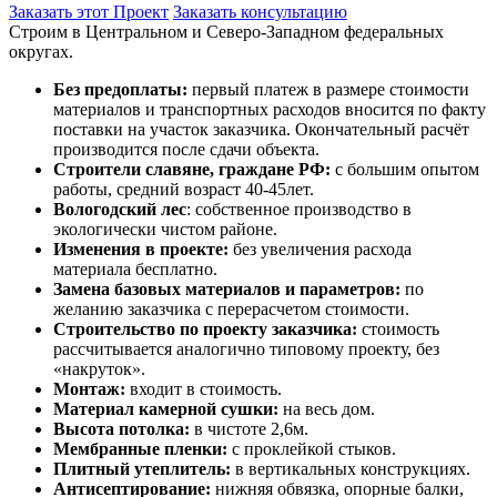
Заказать этот Проект
Заказать консультацию
Строим в Центральном и Северо-Западном федеральных
округах.
Без предоплаты:
первый платеж в размере стоимости
материалов и транспортных расходов вносится по факту
поставки на участок заказчика. Окончательный расчёт
производится после сдачи объекта.
Строители славяне, граждане РФ:
с большим опытом
работы, средний возраст 40-45лет.
Вологодский лес
: собственное производство в
экологически чистом районе.
Изменения в проекте:
без увеличения расхода
материала бесплатно.
Замена базовых материалов и параметров:
по
желанию заказчика с перерасчетом стоимости.
Строительство по проекту заказчика:
стоимость
рассчитывается аналогично типовому проекту, без
«накруток».
Монтаж:
входит в стоимость.
Материал камерной сушки:
на весь дом.
Высота потолка:
в чистоте 2,6м.
Мембранные пленки:
с проклейкой стыков.
Плитный утеплитель:
в вертикальных конструкциях.
Антисептирование:
нижняя обвязка, опорные балки,