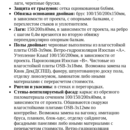
лаги, черепные бруски.
Защита от грызунов:
сетка оцинкованная 6х6мм.
Обвязка основания двойная:
брус 100/150/200х150мм,
в зависимости от проекта, с опорными балками, с
перехлестом стыков и уплотнителем.
Лаги:
150/200х40мм, в зависимости от проекта, на ребро
с шагом 0,4м врезаются во вторую обвязку
перпендикулярно опорным балкам.
Полы двойные:
черновые выполнены из влагостойкой
плиты OSB-3х9мм. Ветро-гидроизоляция Изоспан «А».
Утепление Knauf 100/150/200мм, в зависимости от
проекта. Пароизоляция Изоспан «В». Чистовые из
влагостойкой плиты OSB-3х18мм. Возможна замена на
Квик Дек(ДСПШ), фанеру, шпунтованную доску пола,
отделку линолеумом, ламинатом либо иными
материалами с перерасчетом стоимости.
Ригели и укосины
: в стенах и перегородках.
Стены-вентилируемый фасад:
каркас из обрезного
пиломатериала сечением 100/150/200х40мм, в
зависимости от проекта. Обшиваются снаружи
влагостойкими плитами OSB-3х12мм по
контррейке. Возможна замена на вагонку, имитацию
бруса, планкен, блок-хаус, отделку сайдингом,
фасадными панелями либо иными материалами с
перерасчетом стоимости. Ветро-гидроизоляция