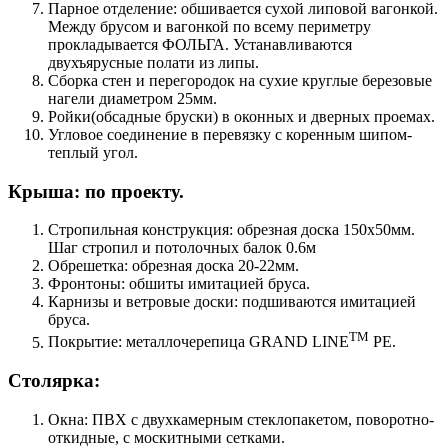
Парное отделение: обшивается сухой липовой вагонкой.
Между брусом и вагонкой по всему периметру
прокладывается ФОЛЬГА. Устанавливаются
двухъярусные полати из липы.
Сборка стен и перегородок на сухие круглые березовые
нагели диаметром 25мм.
Ройки(обсадные бруски) в оконных и дверных проемах.
Угловое соединение в перевязку с коренным шипом-
теплый угол.
Крыша: по проекту.
Стропильная конструкция: обрезная доска 150х50мм.
Шаг стропил и потолочных балок 0.6м
Обрешетка: обрезная доска 20-22мм.
Фронтоны: обшиты имитацией бруса.
Карнизы и ветровые доски: подшиваются имитацией
бруса.
TM
Покрытие: металлочерепица GRAND LINE
PE.
Столярка:
Окна: ПВХ с двухкамерным стеклопакетом, поворотно-
откидные, с москитными сетками.