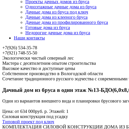
Проекты дачных домов из бруса
Одноэтажные дачные дома из бруса
Дачные дома из бруса под ключ
Дачные дома из клееного бруса
Дачные дома из профилированного бруса
Готовые дома из бруса
Недорогие дачные дома из бруса
Наши контакты
+7(926) 534-35-78
+7(921) 748-55-50
Экологически чистый северный лес
Мастера с десятилетним опытом строительства
Высокое качество и доступные цены
Собственное производство в Вологодской области
Сочетание традиционного русского зодчества с современными
Дачный дом из бруса в один этаж №13-БДО(6,0х8,0 
Один из вариантов внешнего вида и планировки брусового заго
Цена: от 634 000руб. р. Этажей: 1
Силовая конструкция под усадку
Типовой проект под ключ
КОМПЛЕКТАЦИЯ СИЛОВОЙ КОНСТРУКЦИИ ДОМА ИЗ БР