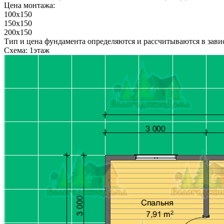
Цена монтажа:
100x150
150x150
200x150
Тип и цена фундамента определяются и рассчитываются в завис
Схема: 1этаж