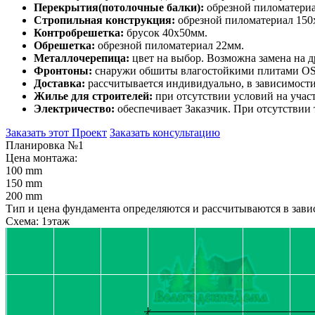
Перекрытия(потолочные балки):
обрезной пиломатериал
Стропильная конструкция:
обрезной пиломатериал 150
Контробрешетка:
брусок 40х50мм.
Обрешетка:
обрезной пиломатериал 22мм.
Металлочерепица:
цвет на выбор. Возможна замена на д
Фронтоны:
снаружи обшиты влагостойкими плитами OSB
Доставка:
рассчитывается индивидуально, в зависимости 
Жилье для строителей:
при отсутствии условий на учас
Электричество:
обеспечивает Заказчик. При отсутствии
Заказать этот Проект
Заказать консультацию
Планировка №1
Цена монтажа:
100 mm
150 mm
200 mm
Тип и цена фундамента определяются и рассчитываются в завис
Схема: 1этаж