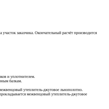
а участок заказчика. Окончательный расчёт производится
ыков и уплотнителем.
орным балкам.
 межвенцовый утеплитель-джутовое льнополотно.
м прокладывается межвенцовый утеплитель-джутовое