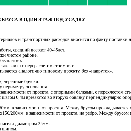
БРУСА В ОДИН ЭТАЖ ПОД УСАДКУ
ериалов и транспортных расходов вносится по факту поставки н
боты, средний возраст 40-45лет.
ски чистом районе.
 бесплатно.
заказчика с перерасчетом стоимости.
тывается аналогично типовому проекту, без «накруток».
и, черепные бруски.
у периметру основания.
 зависимости от проекта, с опорными балками, с перехлестом ст
 с шагом 0,4м врезаются во вторую обвязку перпендикулярно оп
0мм, в зависимости от проекта. Между брусом прокладывается
150/200мм, в зависимости от проекта, на ребро. Между брусо
 нагели диаметром 25мм.
м шипом.