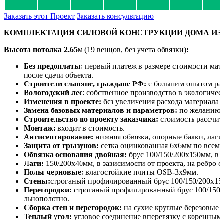
Заказать этот Проект
Заказать консультацию
КОМПЛЕКТАЦИЯ СИЛОВОЙ КОНСТРУКЦИИ ДОМА ИЗ 
Высота потолка
2.65
м (19 венцов, без учета обвязки)
:
Без предоплаты:
первый платеж в размере стоимости мат
после сдачи объекта.
Строители славяне, граждане РФ:
с большим опытом ра
Вологодский лес
: собственное производство в экологиче
Изменения в проекте:
без увеличения расхода материала
Замена базовых материалов и параметров:
по желанию 
Строительство по проекту заказчика:
стоимость рассчи
Монтаж:
входит в стоимость.
Антисептирование:
нижняя обвязка, опорные балки, лаг
Защита от грызунов:
сетка оцинкованная 6х6мм по всем
Обвязка основания двойная:
брус 100/150/200х150мм, в
Лаги:
150/200х40мм, в зависимости от проекта, на ребро
Полы черновые:
влагостойкие плиты OSB-3х9мм.
Стены:
строганый профилированный брус 100/150/200х15
Перегородки:
строганый профилированный брус 100/150х
льнополотно.
Сборка стен и перегородок:
на сухие круглые березовые
Теплый угол:
угловое соединение вперевязку с коренны