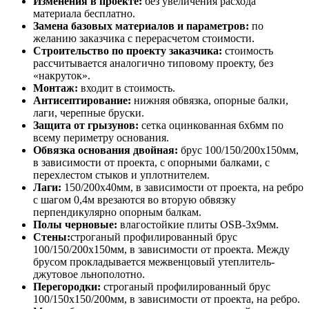
Изменения в проекте:
без увеличения расхода
материала бесплатно.
Замена базовых материалов и параметров:
по
желанию заказчика с перерасчетом стоимости.
Строительство по проекту заказчика:
стоимость
рассчитывается аналогично типовому проекту, без
«накруток».
Монтаж:
входит в стоимость.
Антисептирование:
нижняя обвязка, опорные балки,
лаги, черепные бруски.
Защита от грызунов:
сетка оцинкованная 6х6мм по
всему периметру основания.
Обвязка основания двойная:
брус 100/150/200х150мм,
в зависимости от проекта, с опорными балками, с
перехлестом стыков и уплотнителем.
Лаги:
150/200х40мм, в зависимости от проекта, на ребро
с шагом 0,4м врезаются во вторую обвязку
перпендикулярно опорным балкам.
Полы черновые:
влагостойкие плиты OSB-3х9мм.
Стены:
строганый профилированный брус
100/150/200х150мм, в зависимости от проекта. Между
брусом прокладывается межвенцовый утеплитель-
джутовое льнополотно.
Перегородки:
строганый профилированный брус
100/150х150/200мм, в зависимости от проекта, на ребро.