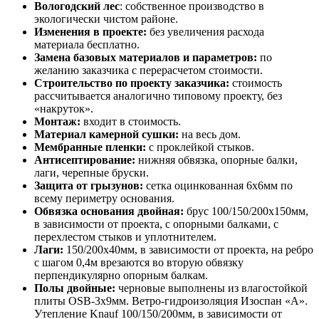
Вологодский лес
: собственное производство в
экологически чистом районе.
Изменения в проекте:
без увеличения расхода
материала бесплатно.
Замена базовых материалов и параметров:
по
желанию заказчика с перерасчетом стоимости.
Строительство по проекту заказчика:
стоимость
рассчитывается аналогично типовому проекту, без
«накруток».
Монтаж:
входит в стоимость.
Материал камерной сушки:
на весь дом.
Мембранные пленки:
с проклейкой стыков.
Антисептирование:
нижняя обвязка, опорные балки,
лаги, черепные бруски.
Защита от грызунов:
сетка оцинкованная 6х6мм по
всему периметру основания.
Обвязка основания двойная:
брус 100/150/200х150мм,
в зависимости от проекта, с опорными балками, с
перехлестом стыков и уплотнителем.
Лаги:
150/200х40мм, в зависимости от проекта, на ребро
с шагом 0,4м врезаются во вторую обвязку
перпендикулярно опорным балкам.
Полы двойные:
черновые выполнены из влагостойкой
плиты OSB-3х9мм. Ветро-гидроизоляция Изоспан «А».
Утепление Knauf 100/150/200мм, в зависимости от