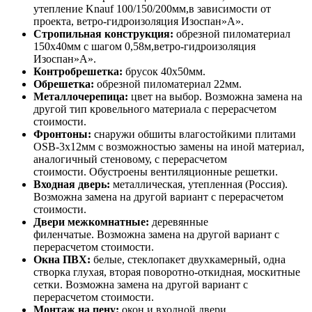
утепление Knauf 100/150/200мм,в зависимости от
проекта, ветро-гидроизоляция Изоспан»А».
Стропильная конструкция:
обрезной пиломатериал
150х40мм с шагом 0,58м,ветро-гидроизоляция
Изоспан»А».
Контробрешетка:
брусок 40х50мм.
Обрешетка:
обрезной пиломатериал 22мм.
Металлочерепица:
цвет на выбор. Возможна замена на
другой тип кровельного материала с перерасчетом
стоимости.
Фронтоны:
снаружи обшиты влагостойкими плитами
OSB-3х12мм с возможностью замены на иной материал,
аналогичный стеновому, с перерасчетом
стоимости. Обустроены вентиляционные решетки.
Входная дверь:
металлическая, утепленная (Россия).
Возможна замена на другой вариант с перерасчетом
стоимости.
Двери межкомнатные:
деревянные
филенчатые. Возможна замена на другой вариант с
перерасчетом стоимости.
Окна ПВХ:
белые, стеклопакет двухкамерный, одна
створка глухая, вторая поворотно-откидная, москитные
сетки. Возможна замена на другой вариант с
перерасчетом стоимости.
Монтаж на пену:
окон и входной двери.