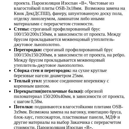
проекта. Пароизоляция Изоспан «В». Чистовые из
влагостойкой плиты OSB-3х18мм. Возможна замена на
Квик Дек(ДСПШ), фанеру, шпунтованную доску пола,
отделку линолеумом, ламинатом либо иными
материалами с перерасчетом стоимости.
Стены:
строганый профилированный брус
100/150/200х150мм, в зависимости от проекта. Между
брусом прокладывается межвенцовый утеплитель-
джутовое льнополотно.
Перегородки:
строганый профилированный брус
100/150х150/200мм, в зависимости от проекта, на ребро.
Между брусом прокладывается межвенцовый
утеплитель-джутовое льнополотно.
Сборка стен и перегородок:
на сухие круглые
березовые нагели диаметром 25мм.
Теплый угол:
угловое соединение вперевязку с
коренным шипом.
Перекрытия(потолочные балки):
обрезной
пиломатериал 150/200х40мм, в зависимости от проекта,
с шагом 0,58м.
Потолки:
подшиваются влагостойкими плитами OSB-
3х9мм. Возможна замена на вагонку, имитацию бруса,
блок-хаус, гипсокартон, пластиковые панели, МДФ и
другие материалы на выбор Заказчика с перерасчетом
стоимости. Пароизоляция Изоспан «В»,