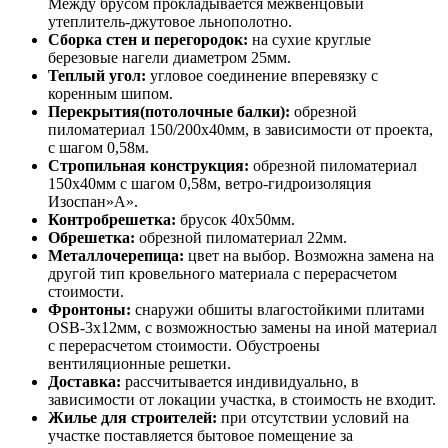
Между брусом прокладывается межвенцовый
утеплитель-джутовое льнополотно.
Сборка стен и перегородок:
на сухие круглые
березовые нагели диаметром 25мм.
Теплый угол:
угловое соединение вперевязку с
коренным шипом.
Перекрытия(потолочные балки):
обрезной
пиломатериал 150/200х40мм, в зависимости от проекта,
с шагом 0,58м.
Стропильная конструкция:
обрезной пиломатериал
150х40мм с шагом 0,58м, ветро-гидроизоляция
Изоспан»А».
Контробрешетка:
брусок 40х50мм.
Обрешетка:
обрезной пиломатериал 22мм.
Металлочерепица:
цвет на выбор. Возможна замена на
другой тип кровельного материала с перерасчетом
стоимости.
Фронтоны:
снаружи обшиты влагостойкими плитами
OSB-3х12мм, с возможностью замены на иной материал
с перерасчетом стоимости. Обустроены
вентиляционные решетки.
Доставка:
рассчитывается индивидуально, в
зависимости от локации участка, в стоимость не входит.
Жилье для строителей:
при отсутствии условий на
участке поставляется бытовое помещение за