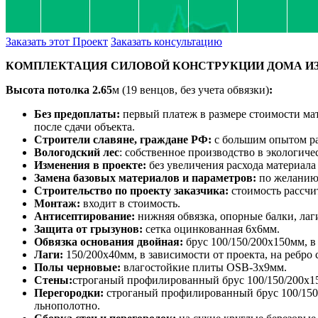
Заказать этот Проект
Заказать консультацию
КОМПЛЕКТАЦИЯ СИЛОВОЙ КОНСТРУКЦИИ ДОМА ИЗ 
Высота потолка
2.65
м (19 венцов, без учета обвязки)
:
Без предоплаты:
первый платеж в размере стоимости мат
после сдачи объекта.
Строители славяне, граждане РФ:
с большим опытом ра
Вологодский лес
: собственное производство в экологиче
Изменения в проекте:
без увеличения расхода материала
Замена базовых материалов и параметров:
по желанию 
Строительство по проекту заказчика:
стоимость рассчи
Монтаж:
входит в стоимость.
Антисептирование:
нижняя обвязка, опорные балки, лаг
Защита от грызунов:
сетка оцинкованная 6х6мм.
Обвязка основания двойная:
брус 100/150/200х150мм, в
Лаги:
150/200х40мм, в зависимости от проекта, на ребро
Полы черновые:
влагостойкие плиты OSB-3х9мм.
Стены:
строганый профилированный брус 100/150/200х15
Перегородки:
строганый профилированный брус 100/150х
льнополотно.