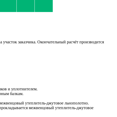
а участок заказчика. Окончательный расчёт производится
ыков и уплотнителем.
орным балкам.
 межвенцовый утеплитель-джутовое льнополотно.
м прокладывается межвенцовый утеплитель-джутовое