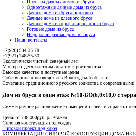
Проекты дачных домов из бруса
Одноэтажные дачные дома из бруса
Дачные дома из бруса под ключ
Дачные дома из клееного бруса
Дачные дома из профилированного бруса
Готовые дома из бруса
Недорогие дачные дома из бруса
Наши контакты
+7(926) 534-35-78
+7(921) 748-55-50
Экологически чистый северный лес
Мастера с десятилетним опытом строительства
Высокое качество и доступные цены
Собственное производство в Вологодской области
Сочетание традиционного русского зодчества с современными
Дом из бруса в один этаж №10-БО(6,0х10,0 с террас
Симметричное расположение помещений слева и справа от цент
Цена: от 738 000руб. р. Этажей: 1
Силовая конструкция под усадку
Типовой проект под ключ
КОМПЛЕКТАЦИЯ СИЛОВОЙ КОНСТРУКЦИИ ДОМА ИЗ БР