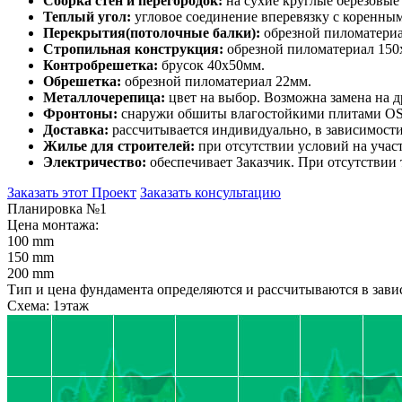
Сборка стен и перегородок:
на сухие круглые березовые
Теплый угол:
угловое соединение вперевязку с коренны
Перекрытия(потолочные балки):
обрезной пиломатериал
Стропильная конструкция:
обрезной пиломатериал 150
Контробрешетка:
брусок 40х50мм.
Обрешетка:
обрезной пиломатериал 22мм.
Металлочерепица:
цвет на выбор. Возможна замена на д
Фронтоны:
снаружи обшиты влагостойкими плитами OSB
Доставка:
рассчитывается индивидуально, в зависимости 
Жилье для строителей:
при отсутствии условий на учас
Электричество:
обеспечивает Заказчик. При отсутствии
Заказать этот Проект
Заказать консультацию
Планировка №1
Цена монтажа:
100 mm
150 mm
200 mm
Тип и цена фундамента определяются и рассчитываются в завис
Схема: 1этаж