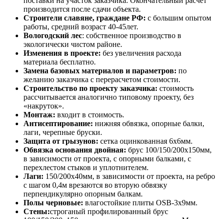
поставки на участок заказчика. Окончательный расчёт
производится после сдачи объекта.
Строители славяне, граждане РФ:
с большим опытом
работы, средний возраст 40-45лет.
Вологодский лес
: собственное производство в
экологически чистом районе.
Изменения в проекте:
без увеличения расхода
материала бесплатно.
Замена базовых материалов и параметров:
по
желанию заказчика с перерасчетом стоимости.
Строительство по проекту заказчика:
стоимость
рассчитывается аналогично типовому проекту, без
«накруток».
Монтаж:
входит в стоимость.
Антисептирование:
нижняя обвязка, опорные балки,
лаги, черепные бруски.
Защита от грызунов:
сетка оцинкованная 6х6мм.
Обвязка основания двойная:
брус 100/150/200х150мм,
в зависимости от проекта, с опорными балками, с
перехлестом стыков и уплотнителем.
Лаги:
150/200х40мм, в зависимости от проекта, на ребро
с шагом 0,4м врезаются во вторую обвязку
перпендикулярно опорным балкам.
Полы черновые:
влагостойкие плиты OSB-3х9мм.
Стены:
строганый профилированный брус