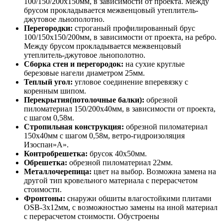
100/150/200х150мм, в зависимости от проекта. Между
брусом прокладывается межвенцовый утеплитель-
джутовое льнополотно.
Перегородки:
строганый профилированный брус
100/150х150/200мм, в зависимости от проекта, на ребро.
Между брусом прокладывается межвенцовый
утеплитель-джутовое льнополотно.
Сборка стен и перегородок:
на сухие круглые
березовые нагели диаметром 25мм.
Теплый угол:
угловое соединение вперевязку с
коренным шипом.
Перекрытия(потолочные балки):
обрезной
пиломатериал 150/200х40мм, в зависимости от проекта,
с шагом 0,58м.
Стропильная конструкция:
обрезной пиломатериал
150х40мм с шагом 0,58м, ветро-гидроизоляция
Изоспан»А».
Контробрешетка:
брусок 40х50мм.
Обрешетка:
обрезной пиломатериал 22мм.
Металлочерепица:
цвет на выбор. Возможна замена на
другой тип кровельного материала с перерасчетом
стоимости.
Фронтоны:
снаружи обшиты влагостойкими плитами
OSB-3х12мм, с возможностью замены на иной материал
с перерасчетом стоимости. Обустроены