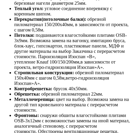
березовые нагели диаметром 25мм.
Теплый угол:
угловое соединение вперевязку с
коренным шипом.
Перекрытия(потолочные балки):
обрезной
пиломатериал 150/200х40мм, в зависимости от проекта,
с шагом 0,58м.
Потолки:
подшиваются влагостойкими плитами OSB-
3х9мм. Возможна замена на вагонку, имитацию бруса,
блок-хаус, гипсокартон, пластиковые панели, МДФ и
другие материалы на выбор Заказчика с перерасчетом
стоимости. Пароизоляция Изоспан «В»,
утепление Knauf 100/150/200мм,в зависимости от
проекта, ветро-гидроизоляция Изоспан»А».
Стропильная конструкция:
обрезной пиломатериал
150х40мм с шагом 0,58м,ветро-гидроизоляция
Изоспан»А».
Контробрешетка:
брусок 40х50мм.
Обрешетка:
обрезной пиломатериал 22мм.
Металлочерепица:
цвет на выбор. Возможна замена на
другой тип кровельного материала с перерасчетом
стоимости.
Фронтоны:
снаружи обшиты влагостойкими плитами
OSB-3х12мм с возможностью замены на иной материал,
аналогичный стеновому, с перерасчетом
стоимости. Обустроены вентиляционные решетки.