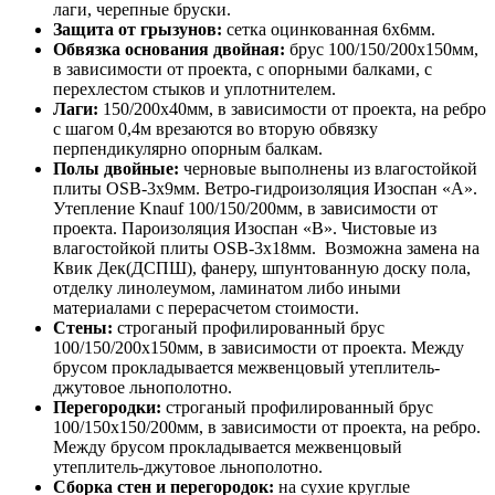
лаги, черепные бруски.
Защита от грызунов:
сетка оцинкованная 6х6мм.
Обвязка основания двойная:
брус 100/150/200х150мм,
в зависимости от проекта, с опорными балками, с
перехлестом стыков и уплотнителем.
Лаги:
150/200х40мм, в зависимости от проекта, на ребро
с шагом 0,4м врезаются во вторую обвязку
перпендикулярно опорным балкам.
Полы двойные:
черновые выполнены из влагостойкой
плиты OSB-3х9мм. Ветро-гидроизоляция Изоспан «А».
Утепление Knauf 100/150/200мм, в зависимости от
проекта. Пароизоляция Изоспан «В». Чистовые из
влагостойкой плиты OSB-3х18мм. Возможна замена на
Квик Дек(ДСПШ), фанеру, шпунтованную доску пола,
отделку линолеумом, ламинатом либо иными
материалами с перерасчетом стоимости.
Стены:
строганый профилированный брус
100/150/200х150мм, в зависимости от проекта. Между
брусом прокладывается межвенцовый утеплитель-
джутовое льнополотно.
Перегородки:
строганый профилированный брус
100/150х150/200мм, в зависимости от проекта, на ребро.
Между брусом прокладывается межвенцовый
утеплитель-джутовое льнополотно.
Сборка стен и перегородок:
на сухие круглые