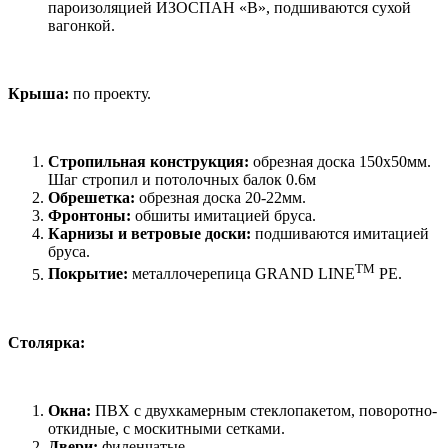
пароизоляцией ИЗОСПАН «В», подшиваются сухой
вагонкой.
Крыша:
по проекту.
Стропильная конструкция:
обрезная доска 150х50мм.
Шаг стропил и потолочных балок 0.6м
Обрешетка:
обрезная доска 20-22мм.
Фронтоны:
обшиты имитацией бруса.
Карнизы и ветровые доски:
подшиваются имитацией
бруса.
TM
Покрытие:
металлочерепица GRAND LINE
PE.
Столярка:
Окна:
ПВХ с двухкамерным стеклопакетом, поворотно-
откидные, с москитными сетками.
Двери:
филенчатые.