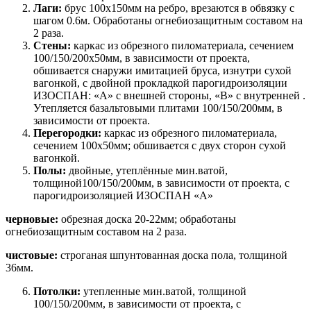
Лаги:
брус 100х150мм на ребро, врезаются в обвязку с
шагом 0.6м. Обработаны огнебиозащитным составом на
2 раза.
Стены:
каркас из обрезного пиломатериала, сечением
100/150/200х50мм, в зависимости от проекта,
обшивается снаружи имитацией бруса, изнутри сухой
вагонкой, с двойной прокладкой парогидроизоляции
ИЗОСПАН: «А» с внешней стороны, «В» с внутренней .
Утепляется базальтовыми плитами 100/150/200мм, в
зависимости от проекта.
Перегородки:
каркас из обрезного пиломатериала,
сечением 100х50мм; обшивается с двух сторон сухой
вагонкой.
Полы:
двойные, утеплённые мин.ватой,
толщиной100/150/200мм, в зависимости от проекта, с
парогидроизоляцией ИЗОСПАН «А»
черновые:
обрезная доска 20-22мм; обработаны
огнебиозащитным составом на 2 раза.
чистовые:
строганая шпунтованная доска пола, толщиной
36мм.
Потолки:
утепленные мин.ватой, толщиной
100/150/200мм, в зависимости от проекта, с