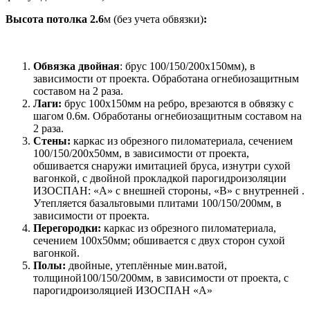
Высота потолка
2.6
м (без учета обвязки)
:
Обвязка двойная
: брус 100/150/200х150мм), в
зависимости от проекта. Обработана огнебиозащитным
составом на 2 раза.
Лаги:
брус 100х150мм на ребро, врезаются в обвязку с
шагом 0.6м. Обработаны огнебиозащитным составом на
2 раза.
Стены:
каркас из обрезного пиломатериала, сечением
100/150/200х50мм, в зависимости от проекта,
обшивается снаружи имитацией бруса, изнутри сухой
вагонкой, с двойной прокладкой парогидроизоляции
ИЗОСПАН: «А» с внешней стороны, «В» с внутренней .
Утепляется базальтовыми плитами 100/150/200мм, в
зависимости от проекта.
Перегородки:
каркас из обрезного пиломатериала,
сечением 100х50мм; обшивается с двух сторон сухой
вагонкой.
Полы:
двойные, утеплённые мин.ватой,
толщиной100/150/200мм, в зависимости от проекта, с
парогидроизоляцией ИЗОСПАН «А»