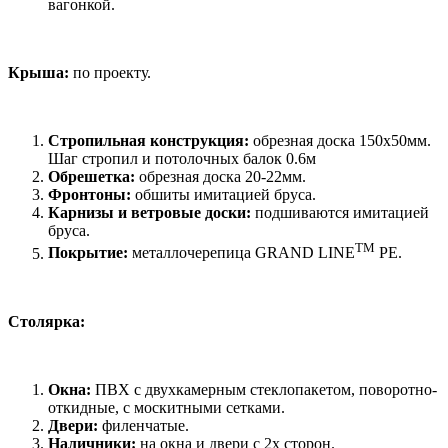
вагонкой.
Крыша:
по проекту.
Стропильная конструкция:
обрезная доска 150х50мм.
Шаг стропил и потолочных балок 0.6м
Обрешетка:
обрезная доска 20-22мм.
Фронтоны:
обшиты имитацией бруса.
Карнизы и ветровые доски:
подшиваются имитацией
бруса.
TM
Покрытие:
металлочерепица GRAND LINE
PE.
Столярка:
Окна:
ПВХ с двухкамерным стеклопакетом, поворотно-
откидные, с москитными сетками.
Двери:
филенчатые.
Наличники:
на окна и двери с 2х сторон.