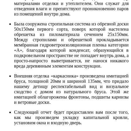
материалами отделки и утеплителем. Они служат для
отведения влаги и препятствуют проникновению паров
из помещений внутри дома.
Была сооружена стропильная система из обрезной доски
50х150мм первого сорта, поверх которой настелена
обрешетка из пиломатериала сечением 25х150мм.
Между стропилами и обрешеткой прокладывается
мембранная гидроветроизоляционная пленка категории
«А», благодаря которой конденсат, образующийся в
подкровельном пространстве не попадает внутрь дома, а
просто-напросто выветривается, не нанося никакого
вреда деревянным элементам конструкции.
Внешняя отделка «каркасника» произведена имитацией
бруса, толщиной 20мм и шириной 135мм, что придало
нашему детищу респектабельный вид и визуальное
сходство с домом из натурального бруса. Этой же
имитацией облагорожены фронтоны, подшиты карнизы
и ветровые доски.
Следующий отчет будет предоставлен вам после того,
как мы произведем укладку капитальной кровли,
установим окна и входную дверь.