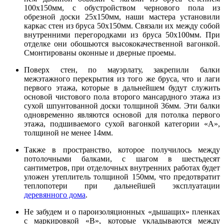
100х150мм, с обустройством чернового пола из
обрезной доски 25х150мм, наши мастера установили
каркас стен из бруса 50х150мм. Связали их между собой
внутренними перегородками из бруса 50х100мм. При
отделке они обошьются высококачественной вагонкой.
Смонтированы оконные и дверные проемы.
Поверх стен, по мауэрлату, закрепили балки
межэтажного перекрытия из того же бруса, что и лаги
первого этажа, которые в дальнейшем будут служить
основой чистового пола второго мансардного этажа из
сухой шпунтованной доски толщиной 36мм. Эти балки
одновременно являются основой для потолка первого
этажа, подшиваемого сухой вагонкой категории «А»,
толщиной не менее 14мм.
Также в пространство, которое получилось между
потолочными балками, с шагом в шестьдесят
сантиметров, при отделочных внутренних работах будет
уложен утеплитель толщиной 150мм, что предотвратит
теплопотери при дальнейшей эксплуатации
деревянного дома
.
Не забудем и о пароизоляционных «дышащих» пленках
с маркировкой «В», которые укладываются между