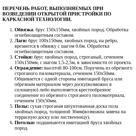
ПЕРЕЧЕНЬ РАБОТ, ВЫПОЛНЯЕМЫХ ПРИ
ВОЗВЕДЕНИИ ОТКРЫТОЙ ПРИСТРОЙКИ ПО
КАРКАСНОЙ ТЕХНОЛОГИИ.
Обвязка
: брус 150х150мм, хвойных пород. Обработка
огнебиозащитным составом.
Лаги:
брус 100х150мм, хвойных пород, на ребро,
врезаются в обвязку с шагом 0.6м. Обработка
огнебиозащитным составом.
Стойки:
брус хвойных пород, строганый, сечением
150х150мм, с шагом 1,5-2,5м, в зависимости от проекта.
Ограждение:
высотой 80-100см. Поручень из обрезного
строганого пиломатериала, сечением 150х50мм.
Обшивается с одной стороны имитацией бруса или
обрезным материалом через доску(возможно в
сплошную) либо выполняется крестообразное
соединение из обрезного строганого пиломатериала,
сечением 150х50мм.
Полы:
сухая строганая шпунтованная доска пола
хвойных пород, толщиной 36мм(возможна замена на
террасную доску или лиственницу).
Потолки:
подшиваются имитацией бруса хвойных
пород.